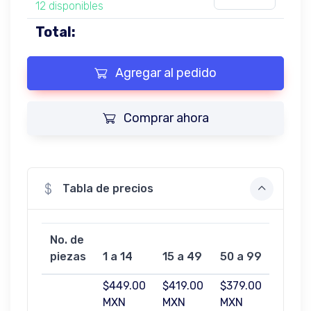
12 disponibles
Total:
Agregar al pedido
Comprar ahora
Tabla de precios
No. de
100 a
piezas
1 a 14
15 a 49
50 a 99
499
$449.00
$419.00
$379.00
$349.
MXN
MXN
MXN
MXN