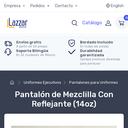
Empresa
Pedidos
Contacto
English
0
Catálogo
Envíos gratis
Bordado Incluido
A partir de 50 piezas
En todas las piezas
Soporte Bilingüe
Durabilidad
garantizada
En 52 ciudades de México
Calidad premium diseñada
para perdurar
Uniformes Ejecutivos
Pantalones para Uniformes
Pantalón de Mezclilla Con
Reflejante (14oz)