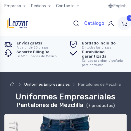
Empresa
Pedidos
Contacto
English
0
Catálogo
Envíos gratis
Bordado Incluido
A partir de 50 piezas
En todas las piezas
Soporte Bilingüe
Durabilidad
garantizada
En 52 ciudades de México
Calidad premium diseñada
para perdurar
Uniformes Empresariales
Pantalones de Mezclilla
Uniformes Empresariales
Pantalones de Mezclilla
(7 productos)