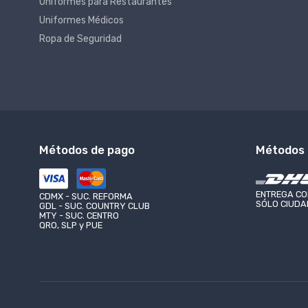
Uniformes para Restaurantes
Uniformes Médicos
Ropa de Seguridad
Métodos de pago
Métodos 
LAZZAR VENTAS LAZARO CÁRDENAS
LAZZAR 
UNIFORMES CIUDAD DE MONTERREY
UNI
Calle Mer
(81) 8187-9198
ENTREGA CO
(44)
Boca Del 
CDMX - SUC. REFORMA
SÓLO CIUDAD
GDL - SUC. COUNTRY CLUB
(81) 1951-1870
(44)
MTY - SUC. CENTRO
QRO, SLP y PUE
monterrey@lazzar.com.mx
abar