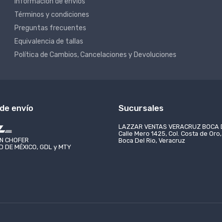
Información de envíos
Términos y condiciones
Preguntas frecuentes
Equivalencia de tallas
Política de Cambios, Cancelaciones y Devoluciones
de envío
Sucursales
VENTAS VERACRUZ BOCA DEL RÍO
LAZZAR VENTAS CHIHUAHUA
FORMES CIUDAD DE QUERÉTARO
UNIFORMES CIUDAD DE 
o 1425, Col. Costa de Oro, CP 94299,
C. Varsovia 1800-8 Segundo Piso, 
N CHOFER
 2201-0318
(55) 7095-7075
Rio, Veracruz
Campestre-Lomas, 31205 Chihuahu
 DE MÉXICO, GDL y MTY
 2824-6785
(55) 5175-6997
roso@lazzar.com.mx
mexico@lazzarmexico.c