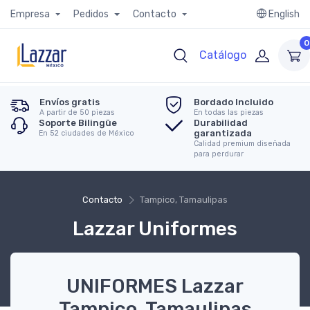
Empresa
Pedidos
Contacto
English
0
Catálogo
Envíos gratis
Bordado Incluido
A partir de 50 piezas
En todas las piezas
Soporte Bilingüe
Durabilidad
garantizada
En 52 ciudades de México
Calidad premium diseñada
para perdurar
Contacto
Tampico, Tamaulipas
Lazzar Uniformes
UNIFORMES Lazzar
Tampico, Tamaulipas