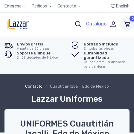
Empresa
Pedidos
Contacto
English
0
Catálogo
Envíos gratis
Bordado Incluido
A partir de 50 piezas
En todas las piezas
Soporte Bilingüe
Durabilidad
garantizada
En 52 ciudades de México
Calidad premium diseñada
para perdurar
Contacto
Cuautitlán Izcalli, Edo de México
Lazzar Uniformes
UNIFORMES Cuautitlán
Izcalli, Edo de México