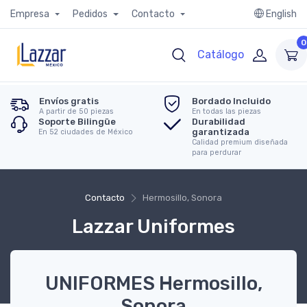
Empresa
Pedidos
Contacto
English
0
Catálogo
Envíos gratis
Bordado Incluido
A partir de 50 piezas
En todas las piezas
Soporte Bilingüe
Durabilidad
garantizada
En 52 ciudades de México
Calidad premium diseñada
para perdurar
Contacto
Hermosillo, Sonora
Lazzar Uniformes
UNIFORMES Hermosillo,
Sonora