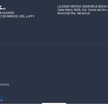
VENTAS VERACRUZ BOCA DEL RÍO
LAZZAR VENTAS CHIHUAHUA
FORMES CIUDAD DE QUERÉTARO
UNIFORMES CIUDAD DE 
o 1425, Col. Costa de Oro, CP 94299,
C. Varsovia 1800-8 Segundo Piso, 
N CHOFER
 2201-0318
(55) 7095-7075
Rio, Veracruz
Campestre-Lomas, 31205 Chihuahu
 DE MÉXICO, GDL y MTY
 2824-6785
(55) 5175-6997
roso@lazzar.com.mx
mexico@lazzarmexico.c
rensa