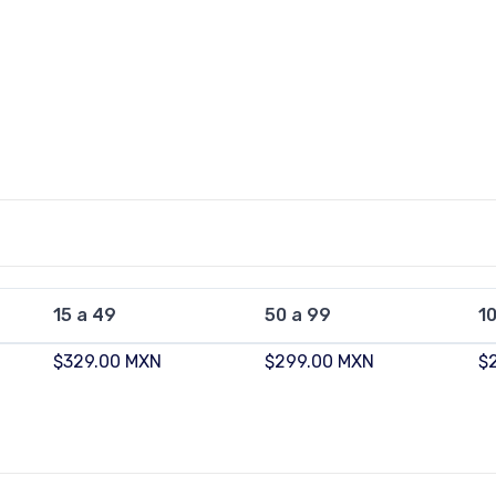
15 a 49
50 a 99
1
$329.00 MXN
$299.00 MXN
$