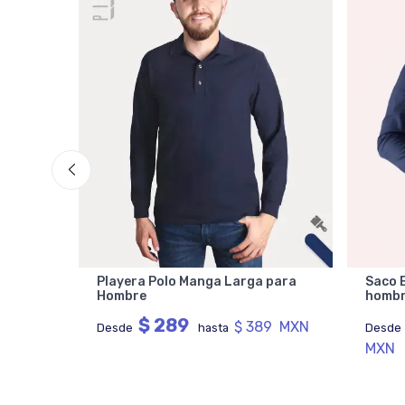
Playera Polo Manga Larga para
Saco B
Hombre
homb
$ 289
$ 389 MXN
Desde
hasta
Desd
MXN