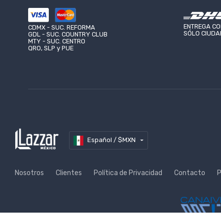
LAZZAR VENTAS LAZARO CÁRDENAS
LAZZAR 
UNIFORMES CIUDAD DE MONTERREY
UNI
Calle Mer
(81) 8187-9198
ENTREGA CO
(44)
Boca Del 
CDMX - SUC. REFORMA
SÓLO CIUDAD
GDL - SUC. COUNTRY CLUB
(81) 1951-1870
(44)
MTY - SUC. CENTRO
QRO, SLP y PUE
monterrey@lazzar.com.mx
abar
Español / $MXN
Nosotros
Clientes
Política de Privacidad
Contacto
P