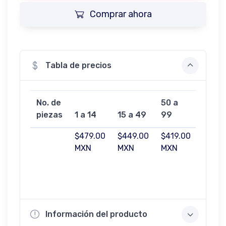
Comprar ahora
Tabla de precios
No. de
50 a
100 a
piezas
1 a 14
15 a 49
99
499
$479.00
$449.00
$419.00
$369.
MXN
MXN
MXN
MXN
Información del producto