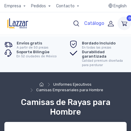
Empresa
Pedidos
Contacto
English
0
Catálogo
Envíos gratis
Bordado Incluido
A partir de 50 piezas
En todas las piezas
Soporte Bilingüe
Durabilidad
garantizada
En 52 ciudades de México
Calidad premium diseñada
para perdurar
Uniformes Ejecutivos
Camisas Empresariales para Hombre
Camisas de Rayas para
Hombre