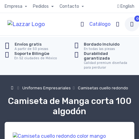
Empresa
Pedidos
Contacto
English
0
Catálogo
Envíos gratis
Bordado Incluido
A partir de 50 piezas
En todas las piezas
Soporte Bilingüe
Durabilidad
garantizada
En 52 ciudades de México
Calidad premium diseñada
para perdurar
Uniformes Empresariales
Camisetas cuello redondo
Camiseta de Manga corta 100
algodón