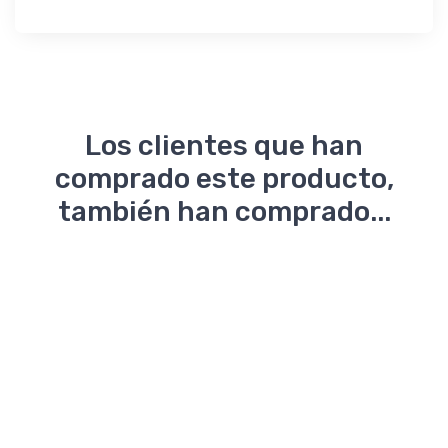
Los clientes que han
comprado este producto,
también han comprado...
Gorras
Playeras
Pantalones
Tipo
de Mezclilla
Bl
Polo
mez
pa
Mu
De