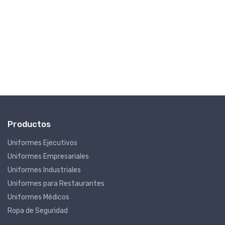
3
ha
45
MX
Productos
Uniformes Ejecutivos
Uniformes Empresariales
Uniformes Industriales
Uniformes para Restaurantes
Uniformes Médicos
Ropa de Seguridad