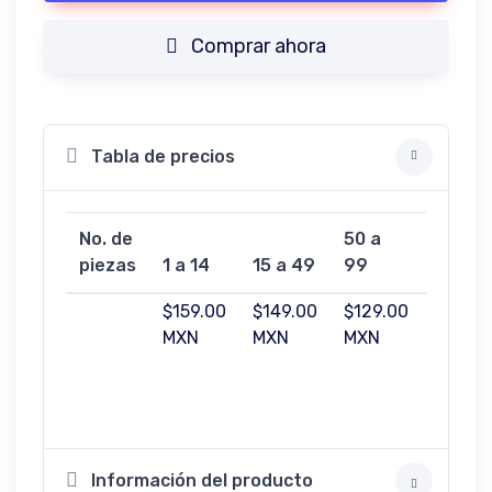
Comprar ahora
Tabla de precios
No. de
50 a
100 a
piezas
1 a 14
15 a 49
99
499
$159.00
$149.00
$129.00
$119.0
MXN
MXN
MXN
MXN
Información del producto