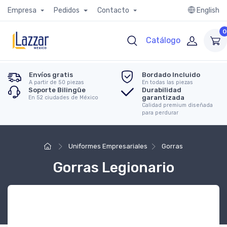
Empresa
Pedidos
Contacto
English
0
Catálogo
Envíos gratis
Bordado Incluido
A partir de 50 piezas
En todas las piezas
Soporte Bilingüe
Durabilidad
garantizada
En 52 ciudades de México
Calidad premium diseñada
para perdurar
Uniformes Empresariales
Gorras
Gorras Legionario