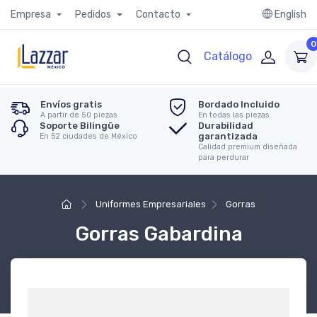
Empresa
Pedidos
Contacto
English
0
Catálogo
Envíos gratis
Bordado Incluido
A partir de 50 piezas
En todas las piezas
Soporte Bilingüe
Durabilidad
garantizada
En 52 ciudades de México
Calidad premium diseñada
para perdurar
Uniformes Empresariales
Gorras
Gorras Gabardina