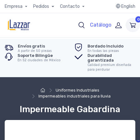
Empresa
Pedidos
Contacto
English
0
Catálogo
Envíos gratis
Bordado Incluido
A partir de 50 piezas
En todas las piezas
Soporte Bilingüe
Durabilidad
garantizada
En 52 ciudades de México
Calidad premium diseñada
para perdurar
Uniformes Industriales
Impermeables industriales para lluvia
Impermeable Gabardina