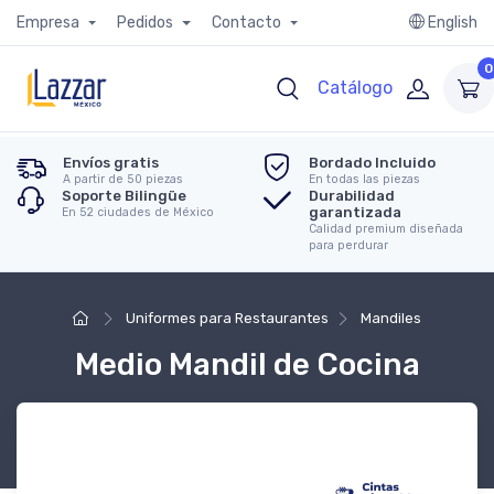
Empresa
Pedidos
Contacto
English
0
Catálogo
Envíos gratis
Bordado Incluido
A partir de 50 piezas
En todas las piezas
Soporte Bilingüe
Durabilidad
garantizada
En 52 ciudades de México
Calidad premium diseñada
para perdurar
Uniformes para Restaurantes
Mandiles
Medio Mandil de Cocina