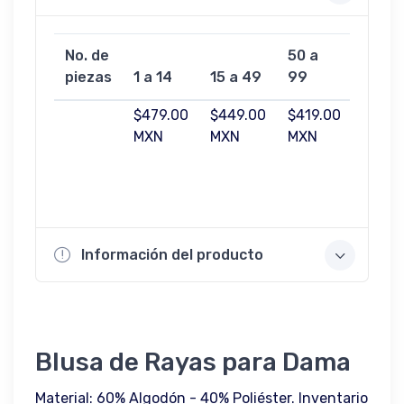
No. de
50 a
100 a
piezas
1 a 14
15 a 49
99
499
$479.00
$449.00
$419.00
$369.
MXN
MXN
MXN
MXN
Información del producto
Blusa de Rayas para Dama
Material: 60% Algodón - 40% Poliéster. Inventario