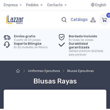
Empresa
Pedidos
Contacto
English
0
Catálogo
Envíos gratis
Bordado Incluido
A partir de 50 piezas
En todas las piezas
Soporte Bilingüe
Durabilidad
garantizada
En 52 ciudades de México
Calidad premium diseñada
para perdurar
Uniformes Ejecutivos
Blusas Ejecutivas
Blusas Rayas