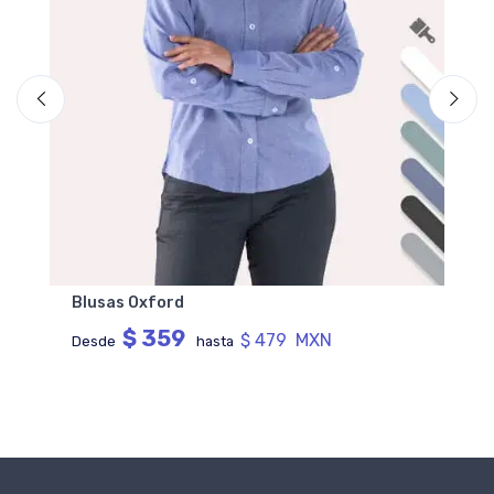
Blusas Oxford
$ 359
$ 479 MXN
Desde
hasta