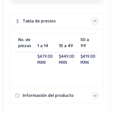
Tabla de precios
No. de
50 a
100 a
piezas
1 a 14
15 a 49
99
499
$479.00
$449.00
$419.00
$369.
MXN
MXN
MXN
MXN
Información del producto