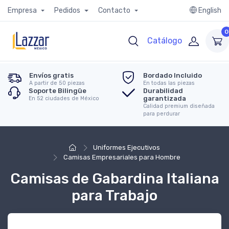
Empresa
Pedidos
Contacto
English
0
Catálogo
Envíos gratis
Bordado Incluido
A partir de 50 piezas
En todas las piezas
Soporte Bilingüe
Durabilidad
garantizada
En 52 ciudades de México
Calidad premium diseñada
para perdurar
Uniformes Ejecutivos
Camisas Empresariales para Hombre
Camisas de Gabardina Italiana
para Trabajo