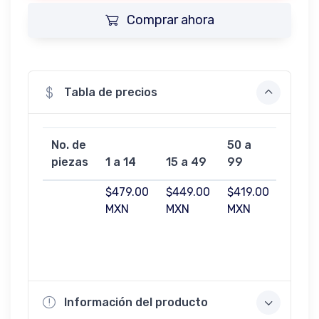
Comprar ahora
Tabla de precios
No. de
50 a
100 a
piezas
1 a 14
15 a 49
99
499
$479.00
$449.00
$419.00
$369.
MXN
MXN
MXN
MXN
Información del producto