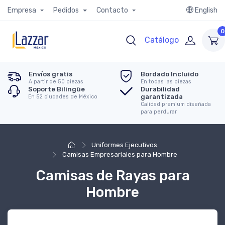
Empresa
Pedidos
Contacto
English
0
Catálogo
Envíos gratis
Bordado Incluido
A partir de 50 piezas
En todas las piezas
Soporte Bilingüe
Durabilidad
garantizada
En 52 ciudades de México
Calidad premium diseñada
para perdurar
Uniformes Ejecutivos
Camisas Empresariales para Hombre
Camisas de Rayas para
Hombre